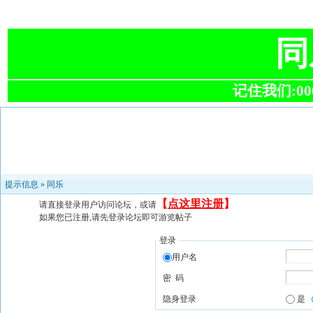
同
记住我们:0063
提示信息 »
同乐
【
点这里注册
】
请直接登录用户访问论坛，或请
如果您已注册,请先登录论坛即可游览帖子
登录
用户名
密 码
隐身登录
是