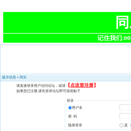
同
记住我们:0063
提示信息 »
同乐
【
点这里注册
】
请直接登录用户访问论坛，或请
如果您已注册,请先登录论坛即可游览帖子
登录
用户名
密 码
隐身登录
是