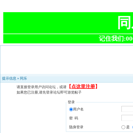
同
记住我们:0063
提示信息 »
同乐
【
点这里注册
】
请直接登录用户访问论坛，或请
如果您已注册,请先登录论坛即可游览帖子
登录
用户名
密 码
隐身登录
是