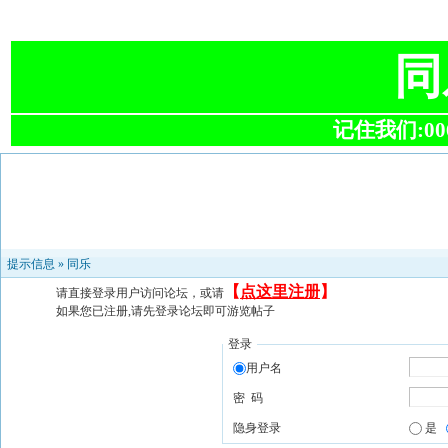
同
记住我们:0063
提示信息 »
同乐
【
点这里注册
】
请直接登录用户访问论坛，或请
如果您已注册,请先登录论坛即可游览帖子
登录
用户名
密 码
隐身登录
是