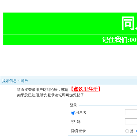
同
记住我们:0063
提示信息 »
同乐
【
点这里注册
】
请直接登录用户访问论坛，或请
如果您已注册,请先登录论坛即可游览帖子
登录
用户名
密 码
隐身登录
是