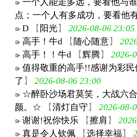
一个人能走多远，要看他与
点；一个人有多成功，要看他
D
【
阳光
】
2026-08-06 23:05
高手！牛d
【
随心随意
】
2026
高手！！牛d
【
辉腾
】
2026-0
值得敬重的高手!!感谢为彩民们
了
】
2026-08-06 23:00
☆醉卧沙场君莫笑，大战六
颜。☆
【
清灯自守
】
2026-08-0
谢谢!祝你快乐
【
擦肩
】
2026
真是令人钦佩
【
选择幸福
】