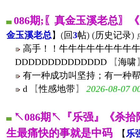
086期;〖真金玉溪老总〗
金玉溪老总
】
(
回
3
帖
) (
历史记录
)
高手！！牛牛牛牛牛牛牛牛牛牛
DDDDDDDDDDDDDD
【
海啸
有一种成功叫坚持；有一种
d
【
性感地带
】
2026-08-07 0
↖086期↖『乐强』《杀
生最痛快的事就是中码
【
乐