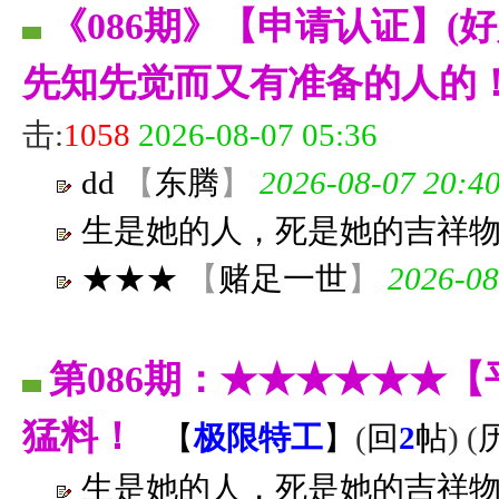
《086期》【申请认证】(
先知先觉而又有准备的人的
击:
1058
2026-08-07 05:36
dd
【
东腾
】
2026-08-07 20:4
生是她的人，死是她的吉祥
★★★
【
赌足一世
】
2026-08
第086期：★★★★★★【
猛料！
【
极限特工
】
(
回
2
帖
) (
生是她的人，死是她的吉祥