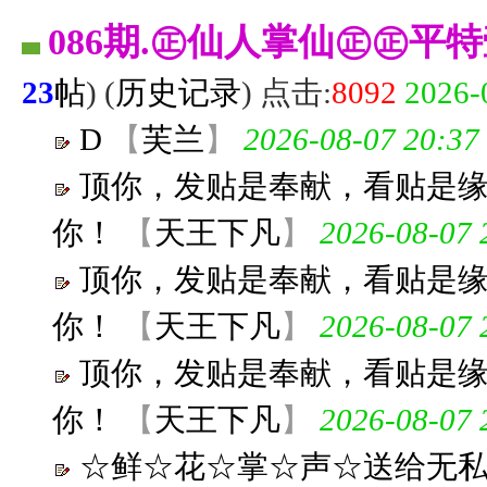
086期.㊣仙人掌仙㊣㊣平
23
帖
) (
历史记录
) 点击:
8092
2026-
D
【
芙兰
】
2026-08-07 20:37
顶你，发贴是奉献，看贴是缘
你！
【
天王下凡
】
2026-08-07 
顶你，发贴是奉献，看贴是缘
你！
【
天王下凡
】
2026-08-07 
顶你，发贴是奉献，看贴是缘
你！
【
天王下凡
】
2026-08-07 
☆鲜☆花☆掌☆声☆送给无