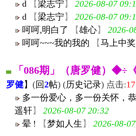
d
【
梁志宁
】
2026-08-07 09:
d
【
梁志宁
】
2026-08-07 09:
呵呵,明白了
【
雄心
】
2026-0
呵呵~~~我的我的
【
马上中奖
「086期」（唐罗健）◆÷
罗健
】
(
回
2
帖
) (
历史记录
) 点击:
17
多一份爱心，多一份关怀，
遥轩
】
2026-08-07 20:32
晕 !
【
梦如人生
】
2026-08-07