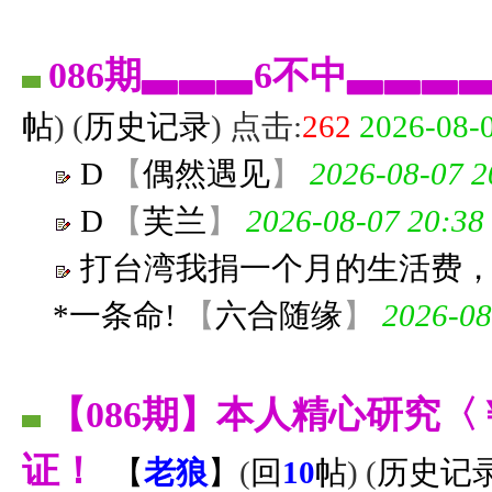
086期▃▃▃6不中▃▃▃
帖
) (
历史记录
) 点击:
262
2026-08-0
D
【
偶然遇见
】
2026-08-07 2
D
【
芙兰
】
2026-08-07 20:38
打台湾我捐一个月的生活费，
*一条命!
【
六合随缘
】
2026-08
【086期】本人精心研究
证！
【
老狼
】
(
回
10
帖
) (
历史记