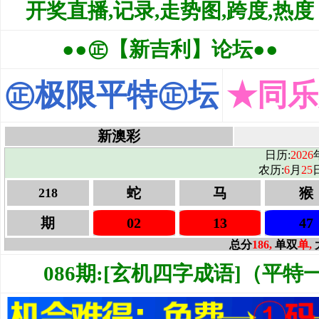
开奖直播,记录,走势图,跨度,热度
●●㊣【新吉利】论坛●●
㊣极限平特㊣坛
★同乐
086期:[玄机四字成语]（