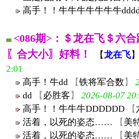
高手！！牛牛牛牛牛牛牛dddddd
<086期>：＄龙在飞＄
〖合大小〗好料！
【
龙在飞
2:01
高手！牛dd
【
铁将军合数
】
dd
【
必胜客
】
2026-08-07 20
高手！！牛牛牛DDDDDD
【
活着，以死的姿态……
【
美
活着，以死的姿态……
【
美