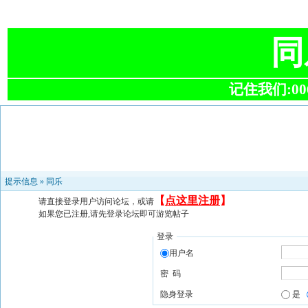
同
记住我们:0063
提示信息 »
同乐
【
点这里注册
】
请直接登录用户访问论坛，或请
如果您已注册,请先登录论坛即可游览帖子
登录
用户名
密 码
隐身登录
是