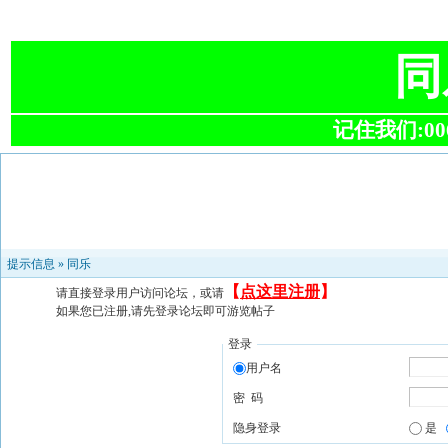
同
记住我们:0063
提示信息 »
同乐
【
点这里注册
】
请直接登录用户访问论坛，或请
如果您已注册,请先登录论坛即可游览帖子
登录
用户名
密 码
隐身登录
是